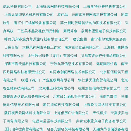
信息科技有限公司
上海锦频网络科技有限公司
上海俞特花卉销售有限公司
上海龙皇印染机械科技有限公司
农产品
云南索索玛网络科技有限公司
彩票
软件
潜江中汇机械设备有限公司
苏州新时代建筑结构加固技术有限公司
民
办高校
工艺美术品及礼仪用品制造
周易算命
泉州市盟亚电子科技有限公司
呼伦贝尔市魅力草原旅行社有限责任公司
建设集团
南宁市绿城搬家服务部
日用百货
太原风神网络科技工作室
南京泰诺食品有限公司
上海和川集网络
科技有限公司
上甲数据服务（厦门）有限公司
义乌市逐远户外用品有限公司
深圳市海美盛科技有限公司
宁波九浪信息技术有限公司
无锡国际快递
南宁
四月网络科技有限责任公司
东莞市创优网络技术有限公司
北京拓佰建筑工程
有限公司
联通（四川）产业互联网有限公司
铜仁梦天使商贸有限公司
北京
谷金驰科技有限公司
北京琳土科技有限公司
杭州焕旭信息技术有限公司
北
京骏逸通达信息服务有限公司
北京颐廷酒店管理有限公司
海南电影网
苏州
德泉信息技术有限公司
浙江虎鲸科技有限公司
上海焕古网络科技有限公司
陕西视界云网络科技有限公司
上海佰历广告有限公司
天气预报
宁夏沃美电
子商务有限公司
屯昌向呈雯科技有限公司
共青城市蓝兴电子商务有限公司
厦门诏利德商贸有限公司
蕲春凡源蕲艾科技有限公司
无锡意昂仓储设备有限