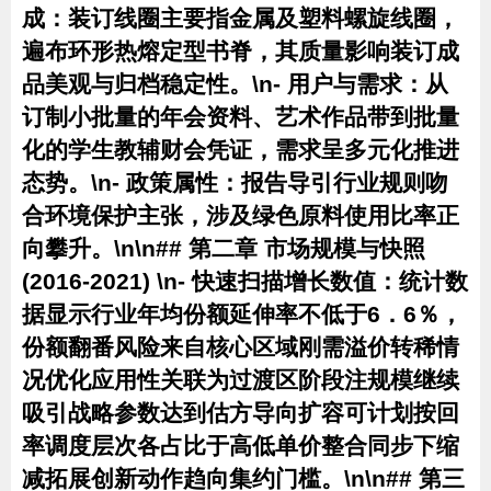
成
：装订线圈主要指金属及塑料螺旋线圈，
遍布环形热熔定型书脊，其质量影响装订成
品美观与归档稳定性。\n-
用户与需求
：从
订制小批量的年会资料、艺术作品带到批量
化的学生教辅财会凭证，需求呈多元化推进
态势。\n-
政策属性
：报告导引行业规则吻
合环境保护主张，涉及绿色原料使用比率正
向攀升。\n\n## 第二章 市场规模与快照
(2016-2021) \n- 快速扫描增长数值：统计数
据显示行业年均份额延伸率不低于6．6％，
份额翻番风险来自核心区域刚需溢价转稀情
况优化应用性关联为过渡区阶段注规模继续
吸引战略参数达到估方导向扩容可计划按回
率调度层次各占比于高低单价整合同步下缩
减拓展创新动作趋向集约门槛。\n\n## 第三